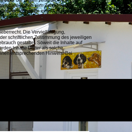
treiber der Seiten verantwortlich. Die
ge Inhalte waren zum Zeitpunkt der
nkrete Anhaltspunkte einer Rechtsverletzung
n.
eberrecht. Die Vervielfältigung,
der schriftlichen Zustimmung des jeweiligen
brauch gestattet. Soweit die Inhalte auf
rden Inhalte Dritter als solche
 einen entsprechenden Hinweis. Bei