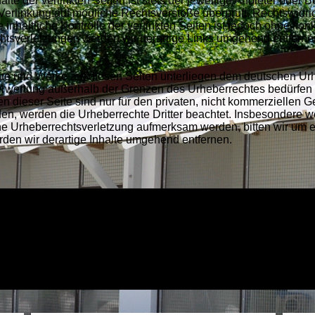
e der verlinkten Seiten ist stets der jeweilige Anbieter oder Be
Verlinkung auf mögliche Rechtsverstöße überprüft. Rechtswidri
 inhaltliche Kontrolle der verlinkten Seiten ist jedoch ohne ko
htsverletzungen werden wir derartige Links umgehend entferne
alte und Werke auf diesen Seiten unterliegen dem deutschen Urh
Verwertung außerhalb der Grenzen des Urheberrechtes bedürfen 
 dieser Seite sind nur für den privaten, nicht kommerziellen Ge
rden, werden die Urheberrechte Dritter beachtet. Insbesondere we
ine Urheberrechtsverletzung aufmerksam werden, bitten wir um
en wir derartige Inhalte umgehend entfernen.