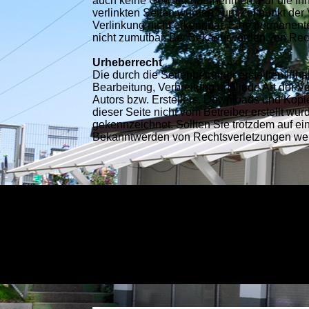
auch keine Gewähr übernehmen. Für die Inhalt
verlinkten Seiten wurden zum Zeitpunkt der 
Verlinkung nicht erkennbar. Eine permanente
nicht zumutbar. Bei Bekanntwerden von Rec
Urheberrecht
Die durch die Seitenbetreiber erstellten Inh
Bearbeitung, Verbreitung und jede Art der 
Autors bzw. Erstellers. Downloads und Kopien
dieser Seite nicht vom Betreiber erstellt wu
gekennzeichnet. Sollten Sie trotzdem auf e
Bekanntwerden von Rechtsverletzungen werd