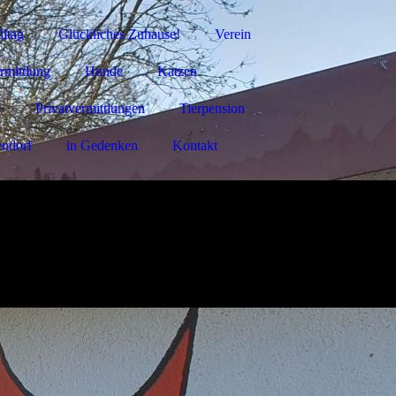
ltag
Glückliches Zuhause!
Verein
rmittlung
Hunde
Katzen
e
Privatvermittlungen
Tierpension
ndorf
in Gedenken
Kontakt