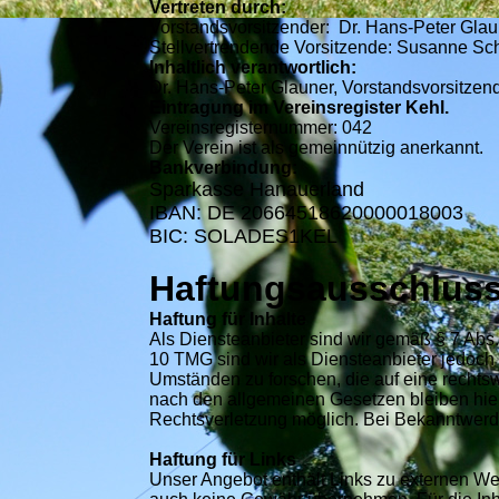
Vertreten durch:
Vorstandsvorsitzender: Dr. Hans-Peter Gla
Stellvertrendende Vorsitzende: Susanne Sch
Inhaltlich verantwortlich:
Dr. Hans-Peter Glauner, Vorstandsvorsitzen
Eintragung im Vereinsregister Kehl.
Vereinsregisternummer: 042
Der Verein ist als gemeinnützig anerkannt.
Bankverbindung:
Sparkasse Hanauerland
IBAN: DE 20664518620000018003
BIC: SOLADES1KEL
Haftungsausschlus
Haftung für Inhalte
Als Diensteanbieter sind wir gemäß § 7 Abs
10 TMG sind wir als Diensteanbieter jedoch 
Umständen zu forschen, die auf eine rechtsw
nach den allgemeinen Gesetzen bleiben hier
Rechtsverletzung möglich. Bei Bekanntwerd
Haftung für Links
Unser Angebot enthält Links zu externen Web