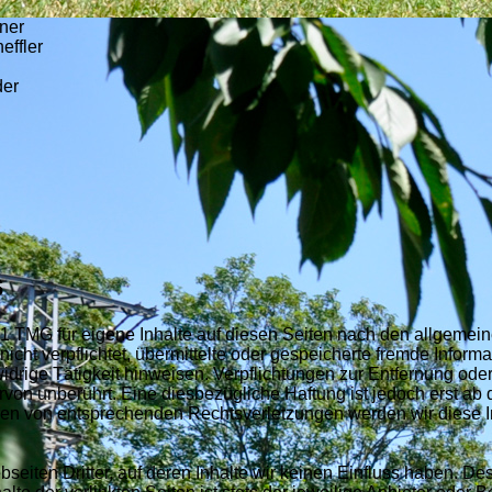
uner
effler
der
s
.1 TMG für eigene Inhalte auf diesen Seiten nach den allgemein
nicht verpflichtet, übermittelte oder gespeicherte fremde Info
idrige Tätigkeit hinweisen. Verpflichtungen zur Entfernung od
von unberührt. Eine diesbezügliche Haftung ist jedoch erst ab 
en von entsprechenden Rechtsverletzungen werden wir diese I
seiten Dritter, auf deren Inhalte wir keinen Einfluss haben. De