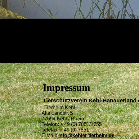
Impressum
Tierschutzverein Kehl-Hanauerland 
- Tierheim Kehl -
Alte Landstr. 5
77694 Kehl / Rhein
Telefon: + 49 (0) 7851/1755
Telefax: + 49 (0) 7851
E-Mail:
info@kehler-tierheim.de