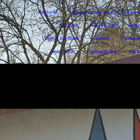
Startseite
Schnappschüsse aus dem Tierheimal
Aktuelles
IGELTEAM
Tierve
Vögel & Kleintiere
Wildtiere
Fundtier
unser Team
Ehrenamtliches
Katze